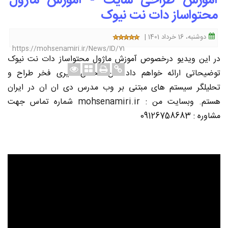
آموزش طراحی سایت - آموزش ماژول
محتواساز دات نت نیوک
دوشنبه، 16 خرداد 1401 |
https://mohsenamiri.ir/News/ID/71
در این ویدیو درخصوص آموزش ماژول محتواساز دات نت نیوک
توضیحاتی ارائه خواهم داد. من محسن امیری فخر طراح و
تحلیلگر سیستم های مبتنی بر وب مدرس دی ان ان در ایران
هستم. وبسایت من : mohsenamiri.ir شماره تماس جهت
مشاوره : 09126758683